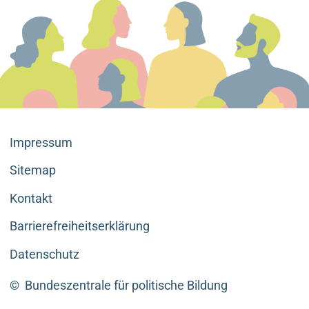
Neues
Format
des
Zwischenberichts
Impressum
Sitemap
Kontakt
Barrierefreiheitserklärung
Datenschutz
©
Bundeszentrale für politische Bildung