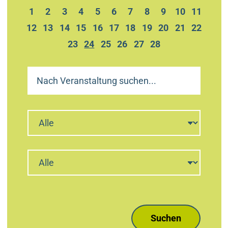
Monat
1
2
3
4
5
6
7
8
9
10
11
blättern
März
12
13
14
15
16
17
18
19
20
21
22
2026
23
24
25
26
27
28
Veranstaltungen
Februar.2026
blättern
am
auswählen.
Suchen