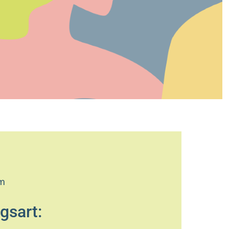
:
am
gsart: