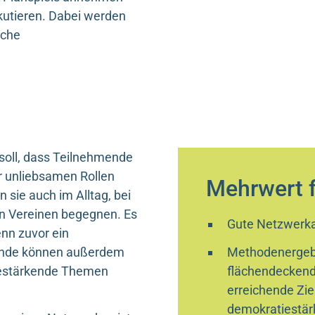
skutieren. Dabei werden
sche
 soll, dass Teilnehmende
hr unliebsamen Rollen
Mehrwert f
sie auch im Alltag, bei
ren Vereinen begegnen. Es
Gute Netzwerka
enn zuvor ein
mende können außerdem
Methodenergebn
tiestärkende Themen
flächendeckend
erreichende Zie
demokratiestär