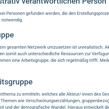
trativ verantwortlichen Person
ei Personen gefunden werden, die den Erstellungsprozess 
gt notwendig.
uppe
nem gesamten Netzwerk umzusetzen ist unrealistisch. Akt
n somit auch unterschiedliche Ressourcen zur Verfügung
men eine Arbeitsgruppe, die sich regelmäßig trifft. Mei
eitsgruppe
iktthema zu ermitteln, welches alle Akteur/-innen des Ge
 Themen wie Verschwörungserzählungen, gruppenbezoge
eit und der demografische Wandel. Hieraus entwickelt di