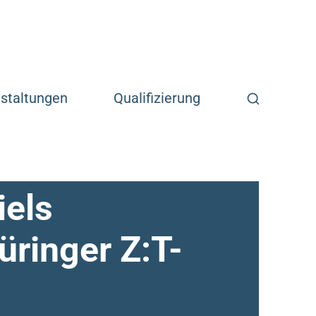
Suchfunkti
staltungen
Qualifizierung
iels
üringer Z:T-