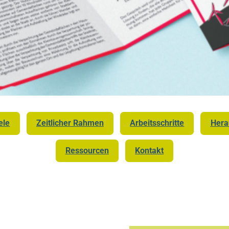
ele
Zeitlicher Rahmen
Arbeitsschritte
Hera
Ressourcen
Kontakt