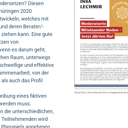
ndersetzen? Diesen
hüringen 2020
twickeln, welches mit
und deren Berater/-
ziehen kann. Eine gute
tzen von
 wenn es darum geht,
ichen Raum, unterwegs
schwellige und effektive
sammenarbeit, von der
 als auch das Profil
eibung eines fiktiven
t werden muss.
 die unterschiedlichen,
ar. Teilnehmenden wird
es Planspiels annehmen