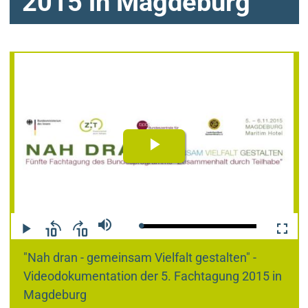
2015 in Magdeburg
Video
abspielen
Geladen
:
Stumm
0%
schalten
Wiedergabe
10
10
Vollbild
Sekunden
Sekunden
"Nah dran - gemeinsam Vielfalt gestalten" -
zurück
vorwärts
Videodokumentation der 5. Fachtagung 2015 in
Magdeburg