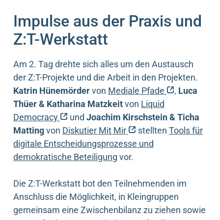
Impulse aus der Praxis und
Z:T-Werkstatt
Am 2. Tag drehte sich alles um den Austausch
der Z:T-Projekte und die Arbeit in den Projekten.
(externer Li
Katrin Hünemörder
von
Mediale Pfade
,
Luca
Thüer & Katharina Matzkeit
von
Liquid
(externer Link)
Democracy
und
Joachim Kirschstein & Ticha
(externer Link)
Matting
von
Diskutier Mit Mir
stellten
Tools für
digitale Entscheidungsprozesse und
demokratische Beteiligung
vor.
Die Z:T-Werkstatt bot den Teilnehmenden im
Anschluss die Möglichkeit, in Kleingruppen
gemeinsam eine Zwischenbilanz zu ziehen sowie